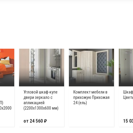
Угловой шкаф-купе
Комплект мебели в
Шкаф
двери зеркало с
прихожую Прихожая
Цвет
П)
апликацией
24 (ель)
0х2000
(2200х1300х600 мм)
от 24 560 ₽
15 0